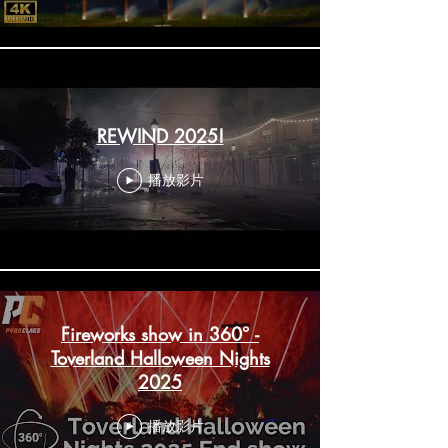
REWIND 2025!
播放影片
Fireworks show in 360° -
Toverland Halloween Nights
2025
播放影片