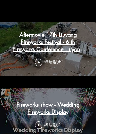
Shows
Aftermovie 17th Liuyang
Fireworks Festival - 6 th
Fireworks Conference Liuyang
🇨🇳
播放影片
Fireworks show - Wedding
Fireworks Display
播放影片